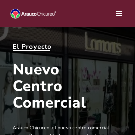
Skip
to
Toggl
content
Naviga
PROYECTO
El Proyecto
COMUNIDAD Y SUSTENTABILIDAD
Nuevo
UBICACIÓN
Centro
OPERADORES
Comercial
PLANO
NOTICIAS
Arauco Chicureo, el nuevo centro comercial