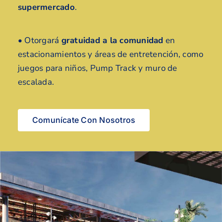
supermercado
.
• Otorgará
gratuidad a la comunidad
en
estacionamientos y áreas de entretención, como
juegos para niños, Pump Track y muro de
escalada.
Comunícate Con Nosotros