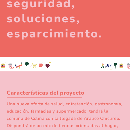
seguridad,
soluciones,
esparcimiento.
Características del proyecto
Una nueva oferta de salud, entretención, gastronomía,
educación, farmacias y supermercado, tendrá la
comuna de Colina con la llegada de Arauco Chicureo.
Dispondrá de un mix de tiendas orientadas al hogar,